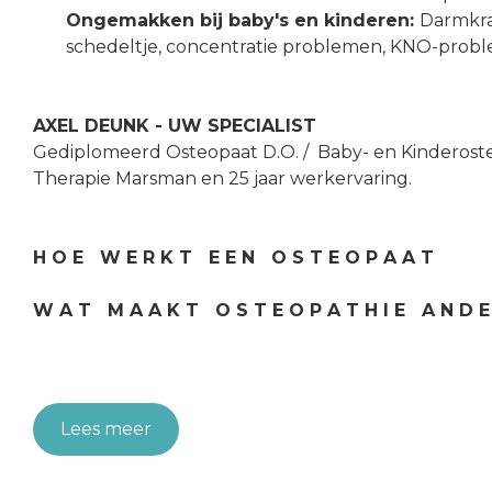
Ongemakken bij baby's en kinderen:
Darmkra
schedeltje, concentratie problemen, KNO-prob
AXEL DEUNK - UW SPECIALIST
Gediplomeerd Osteopaat D.O. / Baby- en Kinderoste
Therapie Marsman en 25 jaar werkervaring.
H O E W E R K T E E N O S T E O P A A T
W A T M A A K T O S T E O P A T H I E A N D E
Lees meer