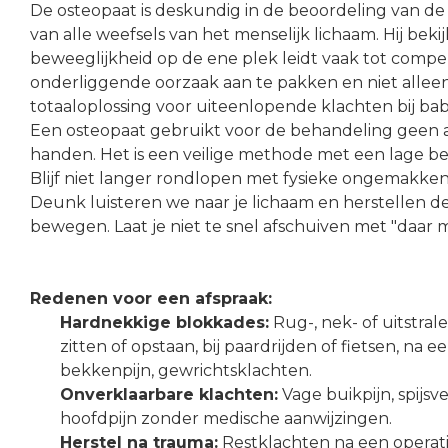
De osteopaat is deskundig in de beoordeling van 
van alle weefsels van het menselijk lichaam. Hij bekij
beweeglijkheid op de ene plek leidt vaak tot compen
onderliggende oorzaak aan te pakken en niet alle
totaaloplossing voor uiteenlopende klachten bij bab
Een osteopaat gebruikt voor de behandeling geen ap
handen. Het is een veilige methode met een lage b
Blijf niet langer rondlopen met fysieke ongemakken 
Deunk luisteren we naar je lichaam en herstellen de b
bewegen. Laat je niet te snel afschuiven met "daar 
Redenen voor een afspraak:
Hardnekkige blokkades:
Rug-, nek- of uitstrale
zitten of opstaan, bij paardrijden of fietsen, na ee
bekkenpijn, gewrichtsklachten.
Onverklaarbare klachten:
Vage buikpijn, spijs
hoofdpijn zonder medische aanwijzingen.
Herstel na trauma:
Restklachten na een operati